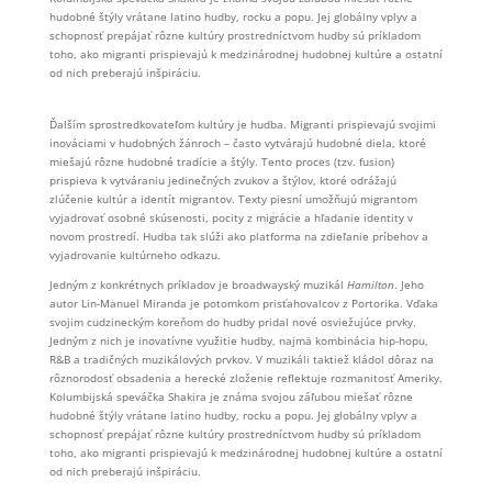
hudobné štýly vrátane latino hudby, rocku a popu. Jej globálny vplyv a
schopnosť prepájať rôzne kultúry prostredníctvom hudby sú príkladom
toho, ako migranti prispievajú k medzinárodnej hudobnej kultúre a ostatní
od nich preberajú inšpiráciu.
Ďalším sprostredkovateľom kultúry je hudba. Migranti prispievajú svojimi
inováciami v hudobných žánroch – často vytvárajú hudobné diela, ktoré
miešajú rôzne hudobné tradície a štýly. Tento proces (tzv. fusion)
prispieva k vytváraniu jedinečných zvukov a štýlov, ktoré odrážajú
zlúčenie kultúr a identít migrantov. Texty piesní umožňujú migrantom
vyjadrovať osobné skúsenosti, pocity z migrácie a hľadanie identity v
novom prostredí. Hudba tak slúži ako platforma na zdieľanie príbehov a
vyjadrovanie kultúrneho odkazu.
Jedným z konkrétnych príkladov je broadwayský muzikál
Hamilton
. Jeho
autor Lin-Manuel Miranda je potomkom prisťahovalcov z Portorika. Vďaka
svojim cudzineckým koreňom do hudby pridal nové osviežujúce prvky.
Jedným z nich je inovatívne využitie hudby, najmä kombinácia hip-hopu,
R&B a tradičných muzikálových prvkov. V muzikáli taktiež kládol dôraz na
rôznorodosť obsadenia a herecké zloženie reflektuje rozmanitosť Ameriky.
Kolumbijská speváčka Shakira je známa svojou záľubou miešať rôzne
hudobné štýly vrátane latino hudby, rocku a popu. Jej globálny vplyv a
schopnosť prepájať rôzne kultúry prostredníctvom hudby sú príkladom
toho, ako migranti prispievajú k medzinárodnej hudobnej kultúre a ostatní
od nich preberajú inšpiráciu.