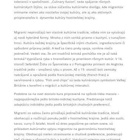
tolerancii v spoločnosti. „Culinary fusion“, teda spájanie rôznych
kulinárskych štýlov, sa stáva súčasťou kultúrneho dialógu, kde migrantov
vnímame nielen ako nositeľov svojej kultúry, ale aj ako aktívnych
prispievateľov k dynamike kultúry hostiteľskej krajiny.
Migranti neprinášajú len vlastné kultúrne tradície, vďaka nim sa vytvárajú
aj nové hybridné formy. Mnoho z nich vzniká priamo v kuchyni, v tunajšom
hrnci. Kultúra každej krajiny je špecifická inými chuťami, ingredienciami či
spôsobmi prípravy jedál. A keď sa tieto prvky spoja, vznikne niečo
jedinečné. Vedeli ste, že ani tradičná britská pochúťka nie je až taká
britská? Vyprážaná ryba s hranolčekmi je prienikom rôznych kultúr. V 16.
storočí Sefardskí Židia zo Španielska a z Portugalska priniesli do Anglicka
tradičné jedlo – smaženú rybu s pivom. Až v 19. storočí boli zemiaky
nakrájané a opražené podľa francúzskej metódy (french fries) a
servírované s rybou. “Fish and chips” sú teda kulinárskym symbolom Veľkej
Británie s koreňmi v migrácii a kultúrnej interakcii.
Podobne sa na svet dostalo kura pripravené na spôsob tikka masala –
najpopulárnejšie jedlo britsko-indickej kuchyne. Predstavuje totiž
adaptáciu indického jedla podľa britských chuťových preferencií.
Migranti so sebou často prinášajú jedinečné kulinárske tradície, ktoré
obohacujú a rozširujú ponuku jedál v hostiteľskej krajine. Jedlá ako sushi,
tacos, curry či falafel, ktoré sú dnes populárne po celom svete, sú
príkladom kultúrneho vplyvu migrantov na gastronómiu hostiteľskej
krajiny. Obohacujú nielen stravovanie a chuťové preferencie, podnecujú
tiež záujem o rôznosť kultúr a tradícií. Vytvárajú priestor pre vzájomné