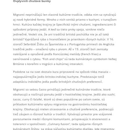
Ovplyvnili chuťové bunky
Migranti neprinášajú len vlastné kultúrne tradície, vďaka nim sa vytvárajú
aj nové hybridné formy. Mnoho z nich vzniká priamo v kuchyni, v tunajšom
hrnci. Kultúra každej krajiny je špecifická inými chuťami, ingredienciami či
spôsobmi prípravy jedál. A keď sa tieto prvky spoja, vznikne niečo
jedinečné. Vedeli ste, že ani tradičná britská pochúťka nie je až taká
britská? Vyprážaná ryba s hranolčekmi je prienikom rôznych kultúr. V 16.
storočí Sefardskí Židia zo Španielska a z Portugalska priniesli do Anglicka
tradičné jedlo – smaženú rybu s pivom. Až v 19. storočí boli zemiaky
nakrájané a opražené podľa francúzskej metódy (french fries) a
servírované s rybou. “Fish and chips” sú teda kulinárskym symbolom Veľkej
Británie s koreňmi v migrácii a kultúrnej interakcii.
Podobne sa na svet dostalo kura pripravené na spôsob tikka masala –
najpopulárnejšie jedlo britsko-indickej kuchyne. Predstavuje totiž
adaptáciu indického jedla podľa britských chuťových preferencií.
Migranti so sebou často prinášajú jedinečné kulinárske tradície, ktoré
obohacujú a rozširujú ponuku jedál v hostiteľskej krajine. Jedlá ako sushi,
tacos, curry či falafel, ktoré sú dnes populárne po celom svete, sú
príkladom kultúrneho vplyvu migrantov na gastronómiu hostiteľskej
krajiny. Obohacujú nielen stravovanie a chuťové preferencie, podnecujú
tiež záujem o rôznosť kultúr a tradícií. Vytvárajú priestor pre vzájomné
porozumenie medzi rôznymi komunitami, prispievajúc k otvorenosti a
tolerancii v spoločnosti. „Culinary fusion“, teda spájanie rôznych
kulinárskych štýlov, sa stáva súčasťou kultúrneho dialógu, kde migrantov