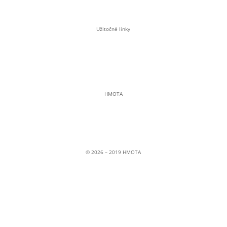
shop@casopishmota.sk
Užitočné linky
Pravidlá GDPR a cookies
Všeobecné obchodné podmienky
E-shop
HMOTA
Občianske združenie
Soblahov 865
Soblahov,
913 38
Slovenská republika
© 2026 – 2019 HMOTA
© 2026 – 2019 HMOTA