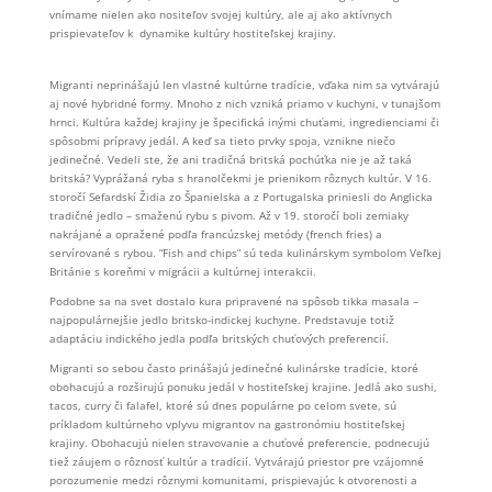
vnímame nielen ako nositeľov svojej kultúry, ale aj ako aktívnych
prispievateľov k dynamike kultúry hostiteľskej krajiny.
Migranti neprinášajú len vlastné kultúrne tradície, vďaka nim sa vytvárajú
aj nové hybridné formy. Mnoho z nich vzniká priamo v kuchyni, v tunajšom
hrnci. Kultúra každej krajiny je špecifická inými chuťami, ingredienciami či
spôsobmi prípravy jedál. A keď sa tieto prvky spoja, vznikne niečo
jedinečné. Vedeli ste, že ani tradičná britská pochúťka nie je až taká
britská? Vyprážaná ryba s hranolčekmi je prienikom rôznych kultúr. V 16.
storočí Sefardskí Židia zo Španielska a z Portugalska priniesli do Anglicka
tradičné jedlo – smaženú rybu s pivom. Až v 19. storočí boli zemiaky
nakrájané a opražené podľa francúzskej metódy (french fries) a
servírované s rybou. “Fish and chips” sú teda kulinárskym symbolom Veľkej
Británie s koreňmi v migrácii a kultúrnej interakcii.
Podobne sa na svet dostalo kura pripravené na spôsob tikka masala –
najpopulárnejšie jedlo britsko-indickej kuchyne. Predstavuje totiž
adaptáciu indického jedla podľa britských chuťových preferencií.
Migranti so sebou často prinášajú jedinečné kulinárske tradície, ktoré
obohacujú a rozširujú ponuku jedál v hostiteľskej krajine. Jedlá ako sushi,
tacos, curry či falafel, ktoré sú dnes populárne po celom svete, sú
príkladom kultúrneho vplyvu migrantov na gastronómiu hostiteľskej
krajiny. Obohacujú nielen stravovanie a chuťové preferencie, podnecujú
tiež záujem o rôznosť kultúr a tradícií. Vytvárajú priestor pre vzájomné
porozumenie medzi rôznymi komunitami, prispievajúc k otvorenosti a