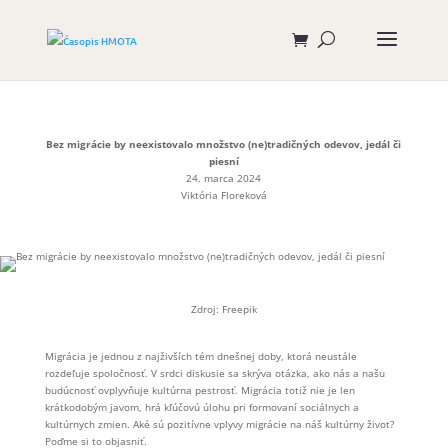
Bez migrácie by neexistovalo množstvo (ne)tradičných odevov, jedál či
piesní
24. marca 2024
Viktória Floreková
Zdroj: Freepik
Migrácia je jednou z najživších tém dnešnej doby, ktorá neustále
rozdeľuje spoločnosť. V srdci diskusie sa skrýva otázka, ako nás a našu
budúcnosť ovplyvňuje kultúrna pestrosť. Migrácia totiž nie je len
krátkodobým javom, hrá kľúčovú úlohu pri formovaní sociálnych a
kultúrnych zmien. Aké sú pozitívne vplyvy migrácie na náš kultúrny život?
Poďme si to objasniť.