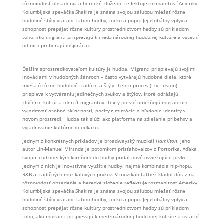
rôznorodosť obsadenia a herecké zloženie reflektuje rozmanitosť Ameriky.
Kolumbijská speváčka Shakira je známa svojou záľubou miešať rôzne
hudobné štýly vrátane latino hudby, rocku a popu. Jej globálny vplyv a
schopnosť prepájať rôzne kultúry prostredníctvom hudby sú príkladom
toho, ako migranti prispievajú k medzinárodnej hudobnej kultúre a ostatní
od nich preberajú inšpiráciu.
Ďalším sprostredkovateľom kultúry je hudba. Migranti prispievajú svojimi
inováciami v hudobných žánroch – často vytvárajú hudobné diela, ktoré
miešajú rôzne hudobné tradície a štýly. Tento proces (tzv. fusion)
prispieva k vytváraniu jedinečných zvukov a štýlov, ktoré odrážajú
zlúčenie kultúr a identít migrantov. Texty piesní umožňujú migrantom
vyjadrovať osobné skúsenosti, pocity z migrácie a hľadanie identity v
novom prostredí. Hudba tak slúži ako platforma na zdieľanie príbehov a
vyjadrovanie kultúrneho odkazu.
Jedným z konkrétnych príkladov je broadwayský muzikál
Hamilton
. Jeho
autor Lin-Manuel Miranda je potomkom prisťahovalcov z Portorika. Vďaka
svojim cudzineckým koreňom do hudby pridal nové osviežujúce prvky.
Jedným z nich je inovatívne využitie hudby, najmä kombinácia hip-hopu,
R&B a tradičných muzikálových prvkov. V muzikáli taktiež kládol dôraz na
rôznorodosť obsadenia a herecké zloženie reflektuje rozmanitosť Ameriky.
Kolumbijská speváčka Shakira je známa svojou záľubou miešať rôzne
hudobné štýly vrátane latino hudby, rocku a popu. Jej globálny vplyv a
schopnosť prepájať rôzne kultúry prostredníctvom hudby sú príkladom
toho, ako migranti prispievajú k medzinárodnej hudobnej kultúre a ostatní