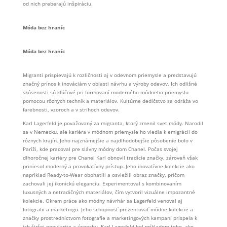
od nich preberajú inšpiráciu.
Móda bez hraníc
Móda bez hraníc
Migranti prispievajú k rozličnosti aj v odevnom priemysle a predstavujú
značný prínos k inováciám v oblasti návrhu a výroby odevov. Ich odlišné
skúsenosti sú kľúčové pri formovaní moderného módneho priemyslu
pomocou rôznych techník a materiálov. Kultúrne dedičstvo sa odráža vo
farebnosti, vzoroch a v strihoch odevov.
Karl Lagerfeld je považovaný za migranta, ktorý zmenil svet módy. Narodil
sa v Nemecku, ale kariéra v módnom priemysle ho viedla k emigrácii do
rôznych krajín. Jeho najznámejšie a najdlhodobejšie pôsobenie bolo v
Paríži, kde pracoval pre slávny módny dom Chanel. Počas svojej
dlhoročnej kariéry pre Chanel Karl obnovil tradície značky, zároveň však
priniesol moderný a provokatívny prístup. Jeho inovatívne kolekcie ako
napríklad Ready-to-Wear obohatili a osviežili obraz značky, pričom
zachovali jej ikonickú eleganciu. Experimentoval s kombinovaním
luxusných a netradičných materiálov, čím vytvoril vizuálne impozantné
kolekcie. Okrem práce ako módny návrhár sa Lagerfeld venoval aj
fotografii a marketingu. Jeho schopnosť prezentovať módne kolekcie a
značky prostredníctvom fotografie a marketingových kampaní prispela k
ich širšej popularite a úspechu. Karl Lagerfeld bol príkladom toho, ako