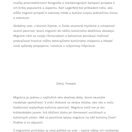
značky prostredníctvom fotografie a marketingových kampaní prispela k
ich širšej popularite a úspechu. Karl Lagerfeld bol príkladom toho, ako
môže migrant prispieť k svetovej móde a kultúre svojou jedinečnou víziou
a talentom.
Globálny svet, v ktorom žijeme, si žiada otvorené myslenie a schopnosť
oceniť pestrosť, ktorú migranti do nášho kultúrneho dedičstva vkladajú.
Migranti nám vo svojej rôznorodosti a bohatstve ponúkajú možnosť
prekračovať hranice nášho doterajšieho kultúrneho chápania a hľadať
nové spôsoby prepojenia, inovácie a vzájomnej inšpirácie.
Zdroj: Freepik
Migrácia je jednou z najživších tém dnešnej doby, ktorá neustále
rozdeľuje spoločnosť. V srdci diskusie sa skrýva otázka, ako nás a našu
budúcnosť ovplyvňuje kultúrna pestrosť. Migrácia totiž nie je len
krátkodobým javom, hrá kľúčovú úlohu pri formovaní sociálnych a
kultúrnych zmien. Aké sú pozitívne vplyvy migrácie na náš kultúrny život?
Poďme si to objasniť.
S migrantmi prichádza aj nový pohľad na svet – najmä vďaka ich rozdielnej