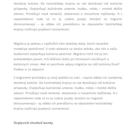
domácej kultúre. Do hostiteľskej krajiny sa tak dostávajú iné kultúrne
príspevky. Ovplyvňujú kulinárske umenie, hudbu, módu i mnohé ďalšie
oblasti. Prinášajú nové remeslá, skúsenosti a inovatívne myšlienky. A v
neposlednom rade sú to aj cudzie jazyky, ktorými sa migranti
dorozumievajú – aj vďaka ich prenášaniu na obyvateľov hostiteľskej
krajiny rozširujú jazykovú rozmanitosť.
Migrácia je jednou z najživších tém dnešnej doby, ktorá neustále
rozdeľuje spoločnosť. V srdci diskusie sa skrýva otázka, ako nás a našu
budúcnosť ovplyvňuje kultúrna pestrosť. Migrácia totiž nie je len
krátkodobým javom, hrá kľúčovú úlohu pri formovaní sociálnych a
kultúrnych zmien. Aké sú pozitívne vplyvy migrácie na náš kultúrny život?
Poďme si to objasniť.
S migrantmi prichádza aj nový pohľad na svet – najmä vďaka ich rozdielnej
domácej kultúre. Do hostiteľskej krajiny sa tak dostávajú iné kultúrne
príspevky. Ovplyvňujú kulinárske umenie, hudbu, módu i mnohé ďalšie
oblasti. Prinášajú nové remeslá, skúsenosti a inovatívne myšlienky. A v
neposlednom rade sú to aj cudzie jazyky, ktorými sa migranti
dorozumievajú – aj vďaka ich prenášaniu na obyvateľov hostiteľskej
krajiny rozširujú jazykovú rozmanitosť.
Ovplyvnili chuťové bunky