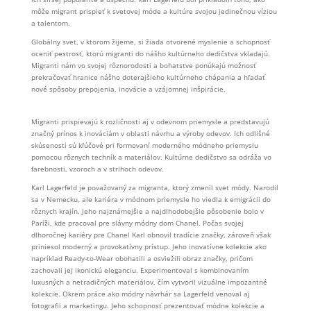
môže migrant prispieť k svetovej móde a kultúre svojou jedinečnou víziou
a talentom.
Globálny svet, v ktorom žijeme, si žiada otvorené myslenie a schopnosť
oceniť pestrosť, ktorú migranti do nášho kultúrneho dedičstva vkladajú.
Migranti nám vo svojej rôznorodosti a bohatstve ponúkajú možnosť
prekračovať hranice nášho doterajšieho kultúrneho chápania a hľadať
nové spôsoby prepojenia, inovácie a vzájomnej inšpirácie.
Migranti prispievajú k rozličnosti aj v odevnom priemysle a predstavujú
značný prínos k inováciám v oblasti návrhu a výroby odevov. Ich odlišné
skúsenosti sú kľúčové pri formovaní moderného módneho priemyslu
pomocou rôznych techník a materiálov. Kultúrne dedičstvo sa odráža vo
farebnosti, vzoroch a v strihoch odevov.
Karl Lagerfeld je považovaný za migranta, ktorý zmenil svet módy. Narodil
sa v Nemecku, ale kariéra v módnom priemysle ho viedla k emigrácii do
rôznych krajín. Jeho najznámejšie a najdlhodobejšie pôsobenie bolo v
Paríži, kde pracoval pre slávny módny dom Chanel. Počas svojej
dlhoročnej kariéry pre Chanel Karl obnovil tradície značky, zároveň však
priniesol moderný a provokatívny prístup. Jeho inovatívne kolekcie ako
napríklad Ready-to-Wear obohatili a osviežili obraz značky, pričom
zachovali jej ikonickú eleganciu. Experimentoval s kombinovaním
luxusných a netradičných materiálov, čím vytvoril vizuálne impozantné
kolekcie. Okrem práce ako módny návrhár sa Lagerfeld venoval aj
fotografii a marketingu. Jeho schopnosť prezentovať módne kolekcie a