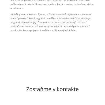
môže migrant prispieť k svetovej móde a kultúre svojou jedinečnou víziou
a talentom.
Globálny svet, v ktorom žijeme, si žiada otvorené myslenie a schopnosť
oceniť pestrosť, ktorú migranti do nášho kultúrneho dedičstva vkladajú.
Migranti nám vo svojej rôznorodosti a bohatstve ponúkajú možnosť
prekračovať hranice nášho doterajšieho kultúrneho chápania a hľadať
nové spôsoby prepojenia, inovácie a vzájomnej inšpirácie.
Zostaňme v kontakte
casopishmota@gmail.com