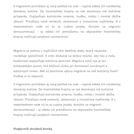
S migrantmi prichádza aj nový pohľad na svet – najmä vďaka ich rozdielnej
domácej kultúre. Do hostiteľskej krajiny sa tak dostávajú iné kultúrne
príspevky. Ovplyvňujú kulinárske umenie, hudbu, módu i mnohé ďalšie
oblasti. Prinášajú nové remeslá, skúsenosti a inovatívne myšlienky. A v
neposlednom rade sú to aj cudzie jazyky, ktorými sa migranti
dorozumievajú – aj vďaka ich prenášaniu na obyvateľov hostiteľskej
krajiny rozširujú jazykovú rozmanitosť.
Migrácia je jednou z najživších tém dnešnej doby, ktorá neustále
rozdeľuje spoločnosť. V srdci diskusie sa skrýva otázka, ako nás a našu
budúcnosť ovplyvňuje kultúrna pestrosť. Migrácia totiž nie je len
krátkodobým javom, hrá kľúčovú úlohu pri formovaní sociálnych a
kultúrnych zmien. Aké sú pozitívne vplyvy migrácie na náš kultúrny život?
Poďme si to objasniť.
S migrantmi prichádza aj nový pohľad na svet – najmä vďaka ich rozdielnej
domácej kultúre. Do hostiteľskej krajiny sa tak dostávajú iné kultúrne
príspevky. Ovplyvňujú kulinárske umenie, hudbu, módu i mnohé ďalšie
oblasti. Prinášajú nové remeslá, skúsenosti a inovatívne myšlienky. A v
neposlednom rade sú to aj cudzie jazyky, ktorými sa migranti
dorozumievajú – aj vďaka ich prenášaniu na obyvateľov hostiteľskej
krajiny rozširujú jazykovú rozmanitosť.
Ovplyvnili chuťové bunky