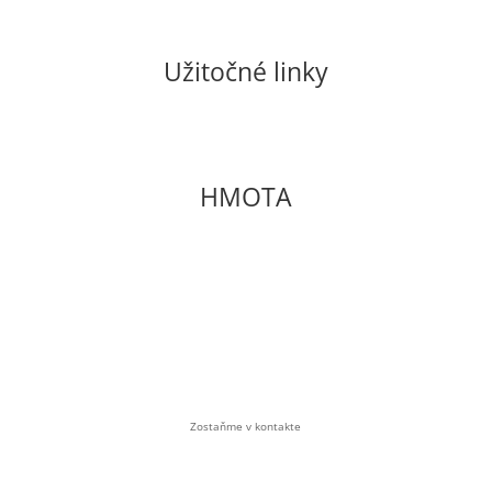
shop@casopishmota.sk
Užitočné linky
Pravidlá GDPR a cookies
Všeobecné obchodné podmienky
E-shop
HMOTA
Občianske združenie
Soblahov 865
Soblahov,
913 38
Slovenská republika
Zostaňme v kontakte
casopishmota@gmail.com