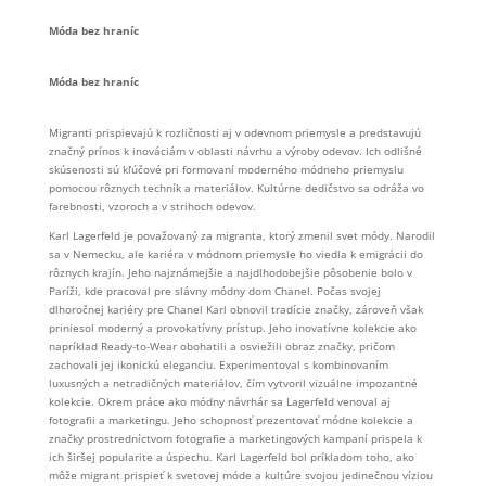
Móda bez hraníc
Móda bez hraníc
Migranti prispievajú k rozličnosti aj v odevnom priemysle a predstavujú
značný prínos k inováciám v oblasti návrhu a výroby odevov. Ich odlišné
skúsenosti sú kľúčové pri formovaní moderného módneho priemyslu
pomocou rôznych techník a materiálov. Kultúrne dedičstvo sa odráža vo
farebnosti, vzoroch a v strihoch odevov.
Karl Lagerfeld je považovaný za migranta, ktorý zmenil svet módy. Narodil
sa v Nemecku, ale kariéra v módnom priemysle ho viedla k emigrácii do
rôznych krajín. Jeho najznámejšie a najdlhodobejšie pôsobenie bolo v
Paríži, kde pracoval pre slávny módny dom Chanel. Počas svojej
dlhoročnej kariéry pre Chanel Karl obnovil tradície značky, zároveň však
priniesol moderný a provokatívny prístup. Jeho inovatívne kolekcie ako
napríklad Ready-to-Wear obohatili a osviežili obraz značky, pričom
zachovali jej ikonickú eleganciu. Experimentoval s kombinovaním
luxusných a netradičných materiálov, čím vytvoril vizuálne impozantné
kolekcie. Okrem práce ako módny návrhár sa Lagerfeld venoval aj
fotografii a marketingu. Jeho schopnosť prezentovať módne kolekcie a
značky prostredníctvom fotografie a marketingových kampaní prispela k
ich širšej popularite a úspechu. Karl Lagerfeld bol príkladom toho, ako
môže migrant prispieť k svetovej móde a kultúre svojou jedinečnou víziou