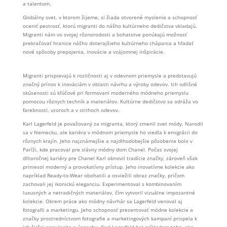
a talentom.
Globálny svet, v ktorom žijeme, si žiada otvorené myslenie a schopnosť
oceniť pestrosť, ktorú migranti do nášho kultúrneho dedičstva vkladajú.
Migranti nám vo svojej rôznorodosti a bohatstve ponúkajú možnosť
prekračovať hranice nášho doterajšieho kultúrneho chápania a hľadať
nové spôsoby prepojenia, inovácie a vzájomnej inšpirácie.
Migranti prispievajú k rozličnosti aj v odevnom priemysle a predstavujú
značný prínos k inováciám v oblasti návrhu a výroby odevov. Ich odlišné
skúsenosti sú kľúčové pri formovaní moderného módneho priemyslu
pomocou rôznych techník a materiálov. Kultúrne dedičstvo sa odráža vo
farebnosti, vzoroch a v strihoch odevov.
Karl Lagerfeld je považovaný za migranta, ktorý zmenil svet módy. Narodil
sa v Nemecku, ale kariéra v módnom priemysle ho viedla k emigrácii do
rôznych krajín. Jeho najznámejšie a najdlhodobejšie pôsobenie bolo v
Paríži, kde pracoval pre slávny módny dom Chanel. Počas svojej
dlhoročnej kariéry pre Chanel Karl obnovil tradície značky, zároveň však
priniesol moderný a provokatívny prístup. Jeho inovatívne kolekcie ako
napríklad Ready-to-Wear obohatili a osviežili obraz značky, pričom
zachovali jej ikonickú eleganciu. Experimentoval s kombinovaním
luxusných a netradičných materiálov, čím vytvoril vizuálne impozantné
kolekcie. Okrem práce ako módny návrhár sa Lagerfeld venoval aj
fotografii a marketingu. Jeho schopnosť prezentovať módne kolekcie a
značky prostredníctvom fotografie a marketingových kampaní prispela k
ich širšej popularite a úspechu. Karl Lagerfeld bol príkladom toho, ako