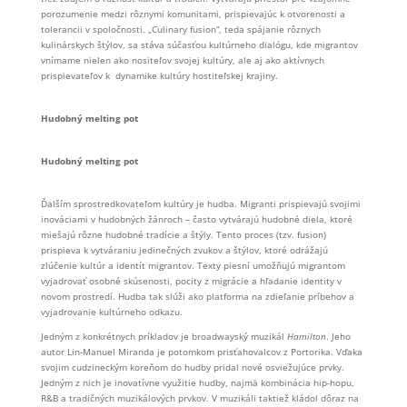
porozumenie medzi rôznymi komunitami, prispievajúc k otvorenosti a
tolerancii v spoločnosti. „Culinary fusion“, teda spájanie rôznych
kulinárskych štýlov, sa stáva súčasťou kultúrneho dialógu, kde migrantov
vnímame nielen ako nositeľov svojej kultúry, ale aj ako aktívnych
prispievateľov k dynamike kultúry hostiteľskej krajiny.
Hudobný melting pot
Hudobný melting pot
Ďalším sprostredkovateľom kultúry je hudba. Migranti prispievajú svojimi
inováciami v hudobných žánroch – často vytvárajú hudobné diela, ktoré
miešajú rôzne hudobné tradície a štýly. Tento proces (tzv. fusion)
prispieva k vytváraniu jedinečných zvukov a štýlov, ktoré odrážajú
zlúčenie kultúr a identít migrantov. Texty piesní umožňujú migrantom
vyjadrovať osobné skúsenosti, pocity z migrácie a hľadanie identity v
novom prostredí. Hudba tak slúži ako platforma na zdieľanie príbehov a
vyjadrovanie kultúrneho odkazu.
Jedným z konkrétnych príkladov je broadwayský muzikál
Hamilton
. Jeho
autor Lin-Manuel Miranda je potomkom prisťahovalcov z Portorika. Vďaka
svojim cudzineckým koreňom do hudby pridal nové osviežujúce prvky.
Jedným z nich je inovatívne využitie hudby, najmä kombinácia hip-hopu,
R&B a tradičných muzikálových prvkov. V muzikáli taktiež kládol dôraz na