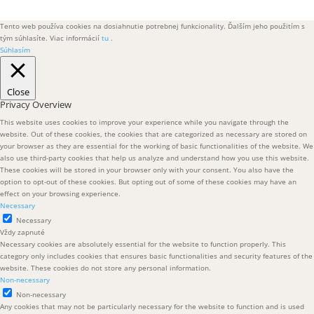
Tento web používa cookies na dosiahnutie potrebnej funkcionality. Ďalším jeho použitím s
tým súhlasíte. Viac informácií
tu
.
Súhlasím
Close
Privacy Overview
This website uses cookies to improve your experience while you navigate through the
website. Out of these cookies, the cookies that are categorized as necessary are stored on
your browser as they are essential for the working of basic functionalities of the website. We
also use third-party cookies that help us analyze and understand how you use this website.
These cookies will be stored in your browser only with your consent. You also have the
option to opt-out of these cookies. But opting out of some of these cookies may have an
effect on your browsing experience.
Necessary
Necessary
Vždy zapnuté
Necessary cookies are absolutely essential for the website to function properly. This
category only includes cookies that ensures basic functionalities and security features of the
website. These cookies do not store any personal information.
Non-necessary
Non-necessary
Any cookies that may not be particularly necessary for the website to function and is used