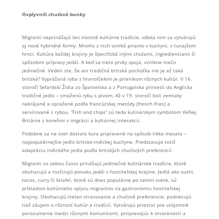
Ovplyvnili chuťové bunky
Migranti neprinášajú len vlastné kultúrne tradície, vďaka nim sa vytvárajú
aj nové hybridné formy. Mnoho z nich vzniká priamo v kuchyni, v tunajšom
hrnci. Kultúra každej krajiny je špecifická inými chuťami, ingredienciami či
spôsobmi prípravy jedál. A keď sa tieto prvky spoja, vznikne niečo
jedinečné. Vedeli ste, že ani tradičná britská pochúťka nie je až taká
britská? Vyprážaná ryba s hranolčekmi je prienikom rôznych kultúr. V 16.
storočí Sefardskí Židia zo Španielska a z Portugalska priniesli do Anglicka
tradičné jedlo – smaženú rybu s pivom. Až v 19. storočí boli zemiaky
nakrájané a opražené podľa francúzskej metódy (french fries) a
servírované s rybou. “Fish and chips” sú teda kulinárskym symbolom Veľkej
Británie s koreňmi v migrácii a kultúrnej interakcii.
Podobne sa na svet dostalo kura pripravené na spôsob tikka masala –
najpopulárnejšie jedlo britsko-indickej kuchyne. Predstavuje totiž
adaptáciu indického jedla podľa britských chuťových preferencií.
Migranti so sebou často prinášajú jedinečné kulinárske tradície, ktoré
obohacujú a rozširujú ponuku jedál v hostiteľskej krajine. Jedlá ako sushi,
tacos, curry či falafel, ktoré sú dnes populárne po celom svete, sú
príkladom kultúrneho vplyvu migrantov na gastronómiu hostiteľskej
krajiny. Obohacujú nielen stravovanie a chuťové preferencie, podnecujú
tiež záujem o rôznosť kultúr a tradícií. Vytvárajú priestor pre vzájomné
porozumenie medzi rôznymi komunitami, prispievajúc k otvorenosti a