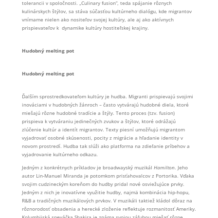
tolerancii v spoločnosti. „Culinary fusion“, teda spájanie rôznych
kulinárskych štýlov, sa stáva súčasťou kultúrneho dialógu, kde migrantov
vnímame nielen ako nositeľov svojej kultúry, ale aj ako aktívnych
prispievateľov k dynamike kultúry hostiteľskej krajiny.
Hudobný melting pot
Hudobný melting pot
Ďalším sprostredkovateľom kultúry je hudba. Migranti prispievajú svojimi
inováciami v hudobných žánroch – často vytvárajú hudobné diela, ktoré
miešajú rôzne hudobné tradície a štýly. Tento proces (tzv. fusion)
prispieva k vytváraniu jedinečných zvukov a štýlov, ktoré odrážajú
zlúčenie kultúr a identít migrantov. Texty piesní umožňujú migrantom
vyjadrovať osobné skúsenosti, pocity z migrácie a hľadanie identity v
novom prostredí. Hudba tak slúži ako platforma na zdieľanie príbehov a
vyjadrovanie kultúrneho odkazu.
Jedným z konkrétnych príkladov je broadwayský muzikál
Hamilton
. Jeho
autor Lin-Manuel Miranda je potomkom prisťahovalcov z Portorika. Vďaka
svojim cudzineckým koreňom do hudby pridal nové osviežujúce prvky.
Jedným z nich je inovatívne využitie hudby, najmä kombinácia hip-hopu,
R&B a tradičných muzikálových prvkov. V muzikáli taktiež kládol dôraz na
rôznorodosť obsadenia a herecké zloženie reflektuje rozmanitosť Ameriky.
Kolumbijská speváčka Shakira je známa svojou záľubou miešať rôzne