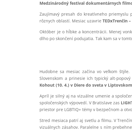
Medzinárodný festival dokumentárnych filmov
Zaujímavý presah do kreatívneho priemyslu 
rôznych oblastí. Mesiac uzavrie
TEDxTrenčín – 
Október je o hĺbke a koncentrácii. Menej vonk
dlho po skončení podujatia. Tak kam sa v tomto
Hudobne sa mesiac začína vo veľkom štýle.
Slovenskom a prinesie ich typický alt-popov
Kohout (10. 4.) v Diere do sveta v Liptovsko
Apríl je silný aj na vizuálne umenie a spoloč
spoločenských výpovedí. V Bratislave zas
LIGHT
priestor pre LGBTIQ+ témy v bezpečnom a otv
Stred mesiaca patrí aj svetlu a filmu. V Trenč
vizuálnych zásahov. Paralelne s ním prebehn