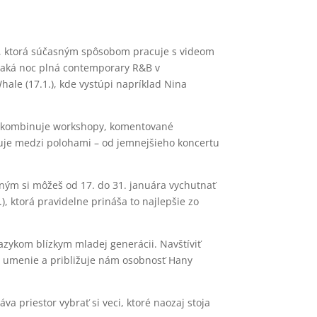
VU, ktorá súčasným spôsobom pracuje s videom
 čaká noc plná contemporary R&B v
ale (17.1.), kde vystúpi napríklad Nina
orý kombinuje workshopy, komentované
luje medzi polohami – od jemnejšieho koncertu
čným si môžeš od 17. do 31. januára vychutnať
, ktorá pravidelne prináša to najlepšie zo
jazykom blízkym mladej generácii. Navštíviť
 umenie a približuje nám osobnosť Hany
a priestor vybrať si veci, ktoré naozaj stoja