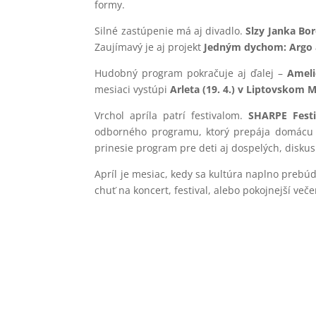
formy.
Silné zastúpenie má aj divadlo.
Slzy Janka Boro
Zaujímavý je aj projekt
Jedným dychom: Argo a 
Hudobný program pokračuje aj ďalej –
Ameli
mesiaci vystúpi
Arleta (19. 4.) v Liptovskom M
Vrchol apríla patrí festivalom.
SHARPE Festi
odborného programu, ktorý prepája domácu 
prinesie program pre deti aj dospelých, disku
Apríl je mesiac, kedy sa kultúra naplno prebúd
chuť na koncert, festival, alebo pokojnejší več