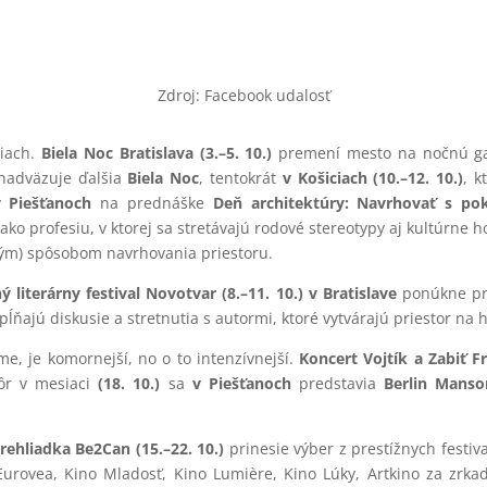
Zdroj: Facebook udalosť
ciach.
Biela Noc Bratislava (3.–5. 10.)
premení mesto na nočnú galé
 nadväzuje ďalšia
Biela Noc
, tentokrát
v Košiciach (10.–12. 10.)
, 
v Piešťanoch
na prednáške
Deň architektúry: Navrhovať s pok
ko profesiu, v ktorej sa stretávajú rodové stereotypy aj kultúrne
ým) spôsobom navrhovania priestoru.
 literárny festival Novotvar (8.–11. 10.) v Bratislave
ponúkne pr
ĺňajú diskusie a stretnutia s autormi, ktoré vytvárajú priestor na 
, je komornejší, no o to intenzívnejší.
Koncert Vojtík a Zabiť F
kôr v mesiaci
(18. 10.)
sa
v Piešťanoch
predstavia
Berlin Mans
rehliadka Be2Can (15.–22. 10.)
prinesie výber z prestížnych festiv
 Eurovea, Kino Mladosť, Kino Lumière, Kino Lúky, Artkino za zr