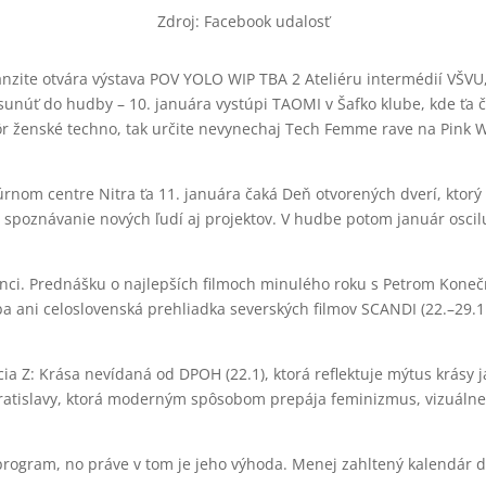
Zdroj: Facebook udalosť
ranzite otvára výstava POV YOLO WIP TBA 2 Ateliéru intermédií VŠ
esunúť do hudby – 10. januára vystúpi TAOMI v Šafko klube, kde ťa
 ženské techno, tak určite nevynechaj Tech Femme rave na Pink Wh
túrnom centre Nitra ťa 11. januára čaká Deň otvorených dverí, kt
a spoznávanie nových ľudí aj projektov. V hudbe potom január osci
šenci. Prednášku o najlepších filmoch minulého roku s Petrom Kone
ani celoslovenská prehliadka severských filmov SCANDI (22.–29.1.)
cia Z: Krása nevídaná od DPOH (22.1), ktorá reflektuje mýtus krásy 
ratislavy, ktorá moderným spôsobom prepája feminizmus, vizuálne
program, no práve v tom je jeho výhoda. Menej zahltený kalendár dáv