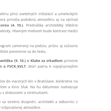
riu plnú svetelných inštalácií a umeleckých
ktorá prináša podobnú atmosféru aj na východ
orou (4. 10.)
. Prednáška architektky Viktórie
 hodnoty. Hlavným motívom bude kontrast medzi
ogram zameraný na poéziu, prózu aj súčasnú
hlbšie ponorenie sa do textu.
rantiška (9. 10.) v Klube za zrkadlom
prinesie
on a FVCK_KVLT
, ktorí patria k najvýraznejším
alov do viacerých kín v Bratislave, konkrotne na
kadlom a Kino Sľuk. Na ňu dátumovo nadväzuje
u s diskusiami a stretnutiami.
e sa stretnú dizajnéri, architekti a odborníci z
 inšpiratívnej atmosfére.