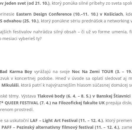
 Jeden svet (od 21. 10.)
, ktorý ponúka silné príbehy zo sveta spol
prinesie
Eastern Design Conference (10.–11. 10.) v Košiciach
, kd
S odvahou (25. 10.)
, ktorý ponúkne sériu prednášok a networking v
ajších festivalov nahrádza silný obsah – či už vo forme umenia, f
 mesiaci vyberieš ty?
Bad Karma Boy
vyrážajú na svoje
Noc Na Zemi TOUR (3. – 19.
ý zvuk v koncertnej podobe. Hneď v úvode sa oplatí sledovať aj 
m Mikuláši
, ktorá patrí k najvýraznejším hlasom súčasnej domácej s
enské témy. Výstava
Tlakové body (6. 4. – 8. 5.) v Banskej Štiavnici
* QUEER FESTIVAL (7. 4.) na Filozofickej fakulte UK
prepája disku
orenom prostredí.
íne sa uskutoční
LAF – Light Art Festival (11. – 12. 4.)
, ktorý premen
e
PAFF – Pezinský alternatívny filmový festival (11. – 12. 4.)
, zame