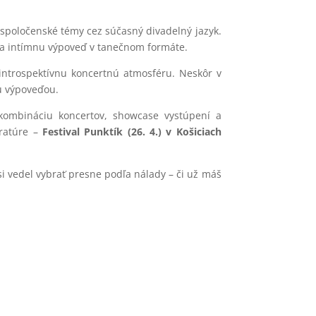
 spoločenské témy cez súčasný divadelný jazyk.
 a intímnu výpoveď v tanečnom formáte.
introspektívnu koncertnú atmosféru. Neskôr v
u výpoveďou.
ombináciu koncertov, showcase vystúpení a
eratúre –
Festival Punktík (26. 4.) v Košiciach
si vedel vybrať presne podľa nálady – či už máš