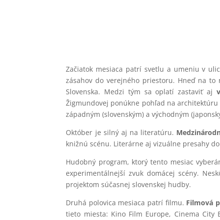
Začiatok mesiaca patrí svetlu a umeniu v uli
zásahov do verejného priestoru. Hneď na to
Slovenska. Medzi tým sa oplatí zastaviť aj
Žigmundovej ponúkne pohľad na architektúru a
západným (slovenským) a východným (japonsk
Október je silný aj na literatúru.
Medzinárodný
knižnú scénu. Literárne aj vizuálne presahy dop
Hudobný program, ktorý tento mesiac vyberáme
experimentálnejší zvuk domácej scény. Nes
projektom súčasnej slovenskej hudby.
Druhá polovica mesiaca patrí filmu.
Filmová p
tieto miesta: Kino Film Europe, Cinema City