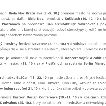
ciach.
Biela Noc Bratislava (3.–5. 10.)
premení mesto na nočnú galé
 nadväzuje ďalšia
Biela Noc
, tentokrát
v Košiciach (10.–12. 10.)
, 
v Piešťanoch
na prednáške
Deň architektúry: Navrhovať s pok
ko profesiu, v ktorej sa stretávajú rodové stereotypy aj kultúrne
ým) spôsobom navrhovania priestoru.
 literárny festival Novotvar (8.–11. 10.) v Bratislave
ponúkne pr
ĺňajú diskusie a stretnutia s autormi, ktoré vytvárajú priestor na 
, je komornejší, no o to intenzívnejší.
Koncert Vojtík a Zabiť F
kôr v mesiaci
(18. 10.)
sa
v Piešťanoch
predstavia
Berlin Mans
rehliadka Be2Can (15.–22. 10.)
prinesie výber z prestížnych festiv
 Eurovea, Kino Mladosť, Kino Lumière, Kino Lúky, Artkino za zr
 Jeden svet (od 21. 10.)
, ktorý ponúka silné príbehy zo sveta spol
prinesie
Eastern Design Conference (10.–11. 10.) v Košiciach
, kd
S odvahou (25. 10.)
, ktorý ponúkne sériu prednášok a networking v