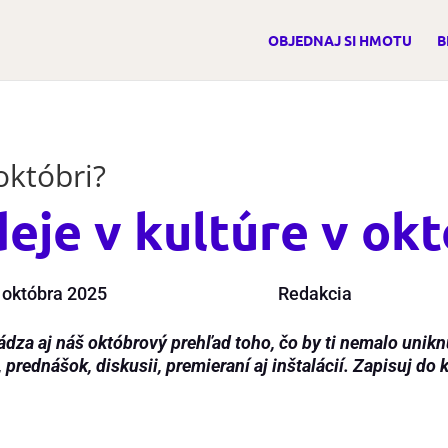
OBJEDNAJ SI HMOTU
B
októbri?
deje v kultúre v okt
 októbra 2025
Redakcia
ádza aj náš októbrový prehľad toho, čo by ti nemalo uniknú
 prednášok, diskusii, premieraní aj inštalácií. Zapisuj do 