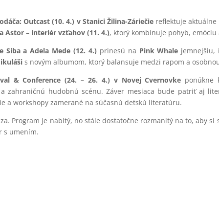
dáča: Outcast (10. 4.) v Stanici Žilina-Záriečie
reflektuje aktuálne
Astor – interiér vzťahov (11. 4.)
, ktorý kombinuje pohyb, emóciu
e Siba a Adela Mede (12. 4.)
prinesú na
Pink Whale
jemnejšiu, 
ikuláši
s novým albumom, ktorý balansuje medzi rapom a osobno
val & Conference (24. – 26. 4.) v Novej Cvernovke
ponúkne k
a zahraničnú hudobnú scénu. Záver mesiaca bude patriť aj lit
sie a workshopy zamerané na súčasnú detskú literatúru.
za. Program je nabitý, no stále dostatočne rozmanitý na to, aby si 
er s umením.