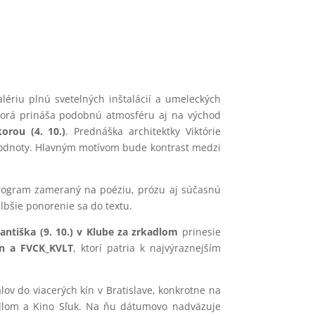
riu plnú svetelných inštalácií a umeleckých
ktorá prináša podobnú atmosféru aj na východ
orou (4. 10.)
. Prednáška architektky Viktórie
 hodnoty. Hlavným motívom bude kontrast medzi
ogram zameraný na poéziu, prózu aj súčasnú
hlbšie ponorenie sa do textu.
rantiška (9. 10.) v Klube za zrkadlom
prinesie
on a FVCK_KVLT
, ktorí patria k najvýraznejším
alov do viacerých kín v Bratislave, konkrotne na
kadlom a Kino Sľuk. Na ňu dátumovo nadväzuje