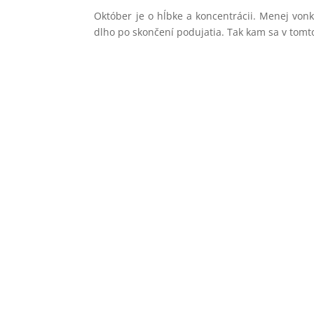
Október je o hĺbke a koncentrácii. Menej vonk
dlho po skončení podujatia. Tak kam sa v tomto
casopishmota@gmail.com
shop@casopishmota.sk