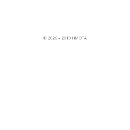
Všeobecné obchodné podmienky
E-shop
© 2026 – 2019 HMOTA