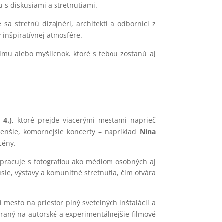
u s diskusiami a stretnutiami.
e sa stretnú dizajnéri, architekti a odborníci z
 inšpiratívnej atmosfére.
ilmu alebo myšlienok, ktoré s tebou zostanú aj
 4.)
, ktoré prejde viacerými mestami naprieč
menšie, komornejšie koncerty – napríklad
Nina
cény.
pracuje s fotografiou ako médiom osobných aj
sie, výstavy a komunitné stretnutia, čím otvára
í mesto na priestor plný svetelných inštalácií a
raný na autorské a experimentálnejšie filmové