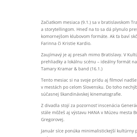
Začiatkom mesiaca (9.1.) sa v bratislavskom T
a storytellingom. Hneď na to sa dá plynulo pr
komornejšom klubovom formáte. Ak ťa baví skôr
Farinna či Kristie Kardio.
Zaujímavý je aj presah mimo Bratislavy. V Kul
prehliadky a lokálnu scénu – ideálny formát n
Tamary Kramar & band (16.1.)
Tento mesiac si na svoje prídu aj filmoví nad
v mestách po celom Slovensku. Do toho nechýba 
súčasnej škandinávskej kinematografie.
Z divadla stojí za pozornosť inscenácia Generá
stále môžeš aj výstavu HANA v Múzeu mesta B
Gregorovej.
Január síce ponúka minimalistickejší kultúrny 