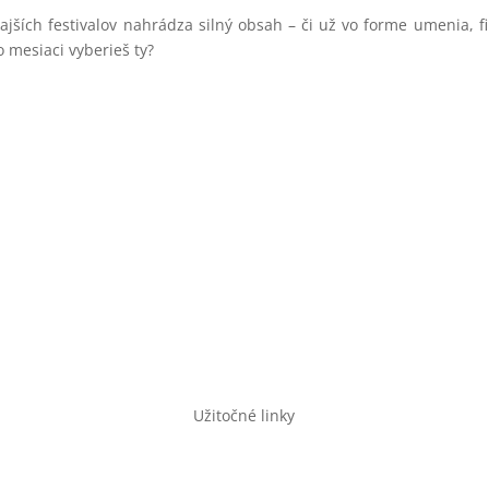
ajších festivalov nahrádza silný obsah – či už vo forme umenia, f
 mesiaci vyberieš ty?
Užitočné linky
Pravidlá GDPR a cookies