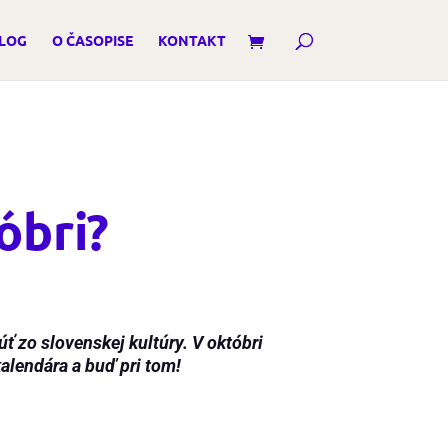
LOG
O ČASOPISE
KONTAKT
óbri?
ť zo slovenskej kultúry. V októbri
kalendára a buď pri tom!