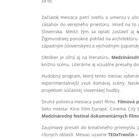
za to.
Začiatok mesiaca patrí svetlu a umeniu v uli
zásahov do verejného priestoru. Hneď na to
Slovenska. Medzi tým sa oplatí zastaviť aj
Žigmundovej ponúkne pohľad na architektúru a
západným (slovenským) a východným (japonsk
Október je silný aj na literatúru.
Medzinárodný
knižnú scénu. Literárne aj vizuálne presahy dop
Hudobný program, ktorý tento mesiac vyberáme
experimentálnejší zvuk domácej scény. Nes
projektom súčasnej slovenskej hudby.
Druhá polovica mesiaca patrí filmu.
Filmová p
tieto miesta: Kino Film Europe, Cinema City
Medzinárodný festival dokumentárnych filmov
Zaujímavý presah do kreatívneho priemyslu 
rôznych oblastí. Mesiac uzavrie
TEDxTrenčín – 