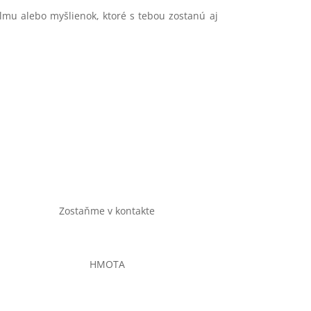
ilmu alebo myšlienok, ktoré s tebou zostanú aj
Zostaňme v kontakte
HMOTA
Občianske združenie