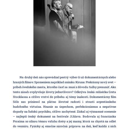
Na druhý deň nás sprevádzal pestrý výber či už dokumentárnych alebo
hraných filmov. Spomeniem napríklad snímku Kiruna: Prekrásny nový svet –
príbeh švedského mesta, ktorého časť sa musí z dôvodu ťažby presunúť. Ako
tento zásah ovplyvňuje životy jednotlivcov? Odkrýva česká režisérka Greta
Stocklassa a citlivo vrství do príbehu aj témy inakosti. Dokumentárny film
Sólo zas priniesol na plátno životné radosti i strasti argentínskeho
hudobného virtuóza. Hnanie za úspechom, perfekcionizmus a negatívne
dopady na ľudskú psychiku, citlivo zachytené. Získal aj významné ocenenie
– najlepší český dokument na festivale Ji.hlava. Bodovala aj francúzska
Proxima so silnou témou vzťahu dcéry a jej mamy, ktorá sa chystá na odlet
do vesmíru. Fyzicky aj emočne náročná príprava na deň, keď každá z nich