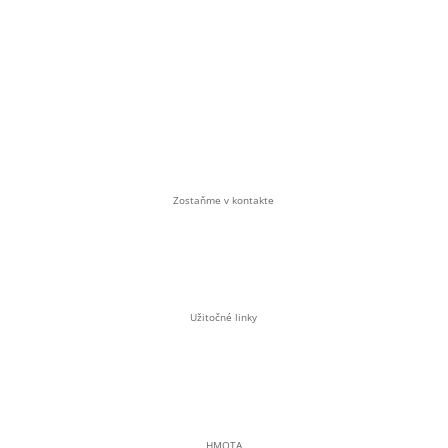
Občianske združenie
Soblahov 865
Soblahov,
913 38
Slovenská republika
Zostaňme v kontakte
casopishmota@gmail.com
shop@casopishmota.sk
Užitočné linky
Pravidlá GDPR a cookies
Všeobecné obchodné podmienky
E-shop
HMOTA