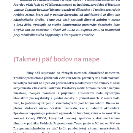
Pravdou však je, že sú väčšinou zamerané na hudobné, divadelné či literárne
umenie. Zázemie kvalitnej kinematografie už dlhoročne v Trenčíne zastrešuje
Artkino Metro, ktoré má v ponuke (narozdiel od multiplexov) aj filmy pre
náročnejšieho diváka. Tento rok však posunuli filmovú kultúru v meste
o krok ďalej. Vystúpila zo svojho komfortného prostredia domáceho kina
a vyšla von, na námestie. V dňoch od 20. do 23. augusta 2020 sa uskutočnil
prvý ročník filmového happeningu Film Square v Trenčíne.
(Takmer) päť bodov na mape
Filmy boli situované na rôznych miestach, ohraničené námestím.
Tradičné premietania prebiehali v Artkine Metro, premiéry zas mali možnosť
veľkolepo zažiariť na Open Air priestranstve a dokumentárne snímky si našli
svoje miesto v kaviarni Sládkovič. Prestávky medzi filmami neboli hluchými
miestami, naopak námestie s príjemnou atmosférou bolo výborným
útočiskom pre myšlienky a plodné debaty o premietaniach. V meste bolo
živo, to potvrdil aj záujem o kinematografiu pod holým nebom. Dianie na
plátne sledovali nielen účastníci festivalu, ale aj náhodní okoloidúci.
Spestrenie happeningu priniesol aj presah do hudobnej sféry, a to konkrétne
koncert kapely CHVM, ktorý bol uvedený spoločne s dokumentárnym
filmom v podniku Paddock. Pripravovaná Topic party a DJ set od Matwe
Drappenmadchenfeller sa žiaľ kvôli pandemickej situácii neuskutočnili.