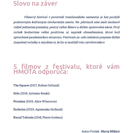
Slovo na záver
Filmový festival v prostredí trenčianskeho námestia je bez pochýb
podstatným kultúrnym obohatením mesta. Na plátnach sme mali možnosť
vidieť jedinečné premiéry, pestrý výber filmov a ďalšie sprievodné akcie. Prvý
ročník hodnotíme veľmi pozitívne, aj napriek obmedzeniam, ktoré boli
spôsobené pandemickou situáciou. Festivalu za celú redakciu prajeme ďalšie
(úspešné) ročníky a myslíme si, že by si zaslúžil viac návštevníkov.
5 filmov z festivalu, ktoré vám
HMOTA odporúča:
The Square
(2017, Ruben Ostlund)
Sólo
(2019, Artemio Benki)
Proxima
(2019, Alice Winocour)
Šarlatán
(2020, Agnieszka Holland)
Raoul Taburin
(2018, Pierre Godeau)
Autor Fotiek :
Matej Mikloš