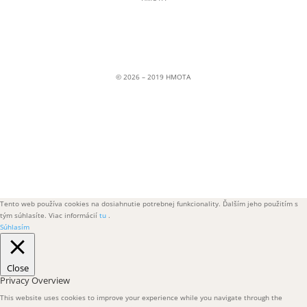
Občianske združenie
Soblahov 865
Soblahov,
913 38
Slovenská republika
© 2026 – 2019 HMOTA
© 2026 – 2019 HMOTA
Tento web používa cookies na dosiahnutie potrebnej funkcionality. Ďalším jeho použitím s
tým súhlasíte. Viac informácií
tu
.
Súhlasím
Close
Privacy Overview
This website uses cookies to improve your experience while you navigate through the