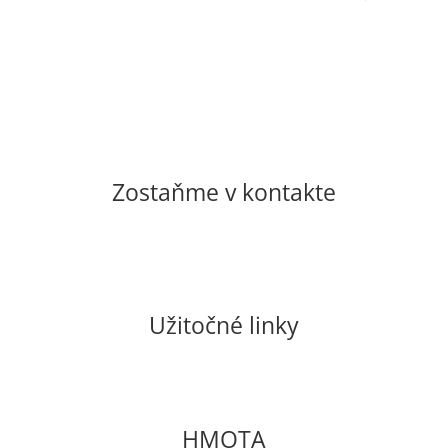
Zostaňme v kontakte
casopishmota@gmail.com
shop@casopishmota.sk
Užitočné linky
Pravidlá GDPR a cookies
Všeobecné obchodné podmienky
E-shop
HMOTA