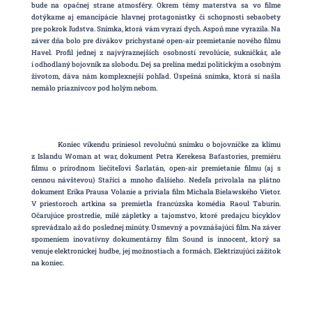
bude na opačnej strane atmosféry. Okrem témy materstva sa vo filme
dotýkame aj emancipácie hlavnej protagonistky či schopnosti sebaobety
pre pokrok ľudstva. Snímka, ktorá vám vyrazí dych. Aspoň mne vyrazila. Na
záver dňa bolo pre divákov prichystané open-air premietanie nového filmu
Havel. Profil jednej z najvýraznejších osobností revolúcie, sukničkár, ale
i odhodlaný bojovník za slobodu. Dej sa prelína medzi politickým a osobným
životom, dáva nám komplexnejší pohľad. Úspešná snímka, ktorá si našla
nemálo priaznivcov pod holým nebom.
Koniec víkendu priniesol revolučnú snímku o bojovníčke za klímu
z Islandu Woman at war, dokument Petra Kerekesa Baťastories, premiéru
filmu o prírodnom liečiteľovi Šarlatán, open-air premietanie filmu (aj s
cennou návštevou) Staříci a mnoho ďalšieho. Nedeľa privolala na plátno
dokument Erika Prausa Volanie a priviala film Michala Bielawského Vietor.
V priestoroch artkina sa premietla francúzska komédia Raoul Taburin.
Očarujúce prostredie, milé zápletky a tajomstvo, ktoré predajcu bicyklov
sprevádzalo až do poslednej minúty. Úsmevný a povznášajúci film. Na záver
spomeniem inovatívny dokumentárny film Sound is innocent, ktorý sa
venuje elektronickej hudbe, jej možnostiach a formách. Elektrizujúci zážitok
na koniec.