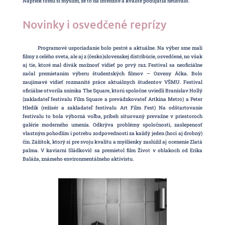
Napriek tomu si myslím, že to na intenzite a kvalite podujatia neubralo.
Novinky i osvedčené reprízy
Programové usporiadanie bolo pestré a aktuálne. Na výber sme mali
filmy z celého sveta, ale aj z (česko)slovenskej distribúcie, osvedčené, no však
aj tie, ktoré mal divák možnosť vidieť po prvý raz. Festival sa neoficiálne
začal premietaním výberu študentských filmov – Ozveny Áčka. Bolo
zaujímavé vidieť rozmanité práce aktuálnych študentov VŠMU. Festival
oficiálne otvorila snímka The Square, ktorú spoločne uviedli Branislav Hollý
(zakladateľ festivalu Film Square a prevádzkovateľ Artkina Metro) a Peter
Hledík (režisér a zakladateľ festivalu Art Film Fest) Na odštartovanie
festivalu to bola výborná voľba, príbeh situovaný prevažne v priestoroch
galérie moderného umenia. Odkrýva problémy spoločnosti, zaslepenosť
vlastným pohodlím i potrebu zodpovednosti za každý jeden (hoci aj drobný)
čin. Zážitok, ktorý si pre svoju kvalitu a myšlienky zaslúžil aj ocenenie Zlatá
palma. V kaviarni Sládkovič sa premietol film Život v oblakoch od Erika
Baláža, známeho environmentálneho aktivistu.