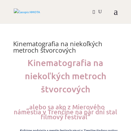
Kinematografia na niekoľkých
metroch štvorcových
Kinematografia na
niekoľkých metroch
štvorcových
„alebo sa ako z Mierového
námestia v Trenčíne na pár dní stal
filmový festival“
Kultúrne podujatia a menšie festivaly nie sú v Trenčíne žiadnou raritou.