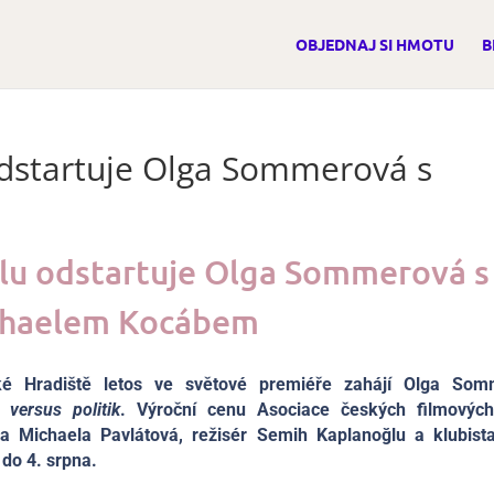
OBJEDNAJ SI HMOTU
B
odstartuje Olga Sommerová s
olu odstartuje Olga Sommerová s
haelem Kocábem
ské Hradiště letos ve světové premiéře zahájí Olga Som
versus politik
. Výroční cenu Asociace českých filmovýc
a Michaela Pavlátová, režisér Semih Kaplanoğlu a klubist
do 4. srpna.