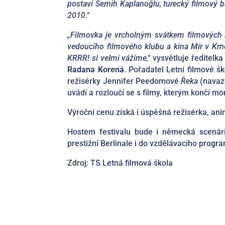
postaví Semih Kaplanoğlu, turecký filmový bá
2010.“
„Filmovka je vrcholným svátkem filmových
vedoucího filmového klubu a kina Mír v Krn
KRRR! si velmi vážíme,“
vysvětluje ředitelk
Radana Korená
. Pořadatel Letní filmové š
režisérky Jennifer Peedomové
Řeka
(navaz
uvádí a rozloučí se s filmy, kterým končí mo
Výroční cenu získá i úspěšná režisérka, a
Hostem festivalu bude i německá scenár
prestižní Berlinale i do vzdělávacího progr
Zdroj: TS Letná filmová škola