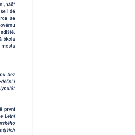
n „náš“
se lidé
erce se
lmovému
ediště,
á škola
a města
imu bez
děčni i
lynulé,“
ě první
že Letní
erského
nějších