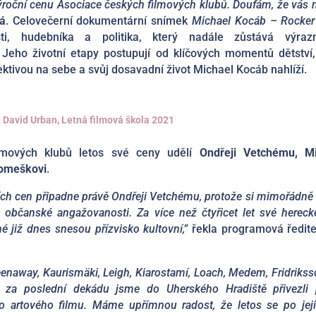
ýroční cenu Asociace českých filmových klubů. Doufám, že vás n
á
. Celovečerní dokumentární snímek
Michael Kocáb – Rocker
ti, hudebníka a politika, který nadále zůstává výra
Jeho životní etapy postupují od klíčových momentů dětství,
ektivou na sebe a svůj dosavadní život Michael Kocáb nahlíží.
 David Urban, Letná filmová škola 2021
ilmových klubů letos své ceny udělí
Ondřeji Vetchému, M
Tomeškovi
.
ních cen připadne právě Ondřeji Vetchému, protože si mimořádně
 a občanské angažovanosti. Za více než čtyřicet let své hereck
é již dnes snesou přízvisko kultovní,”
řekla programová ředit
enaway, Kaurismäki, Leigh, Kiarostamí, Loach, Medem, Fridriksso
za poslední dekádu jsme do Uherského Hradiště přivezli 
ho artového filmu. Máme upřímnou radost, že letos se po jej