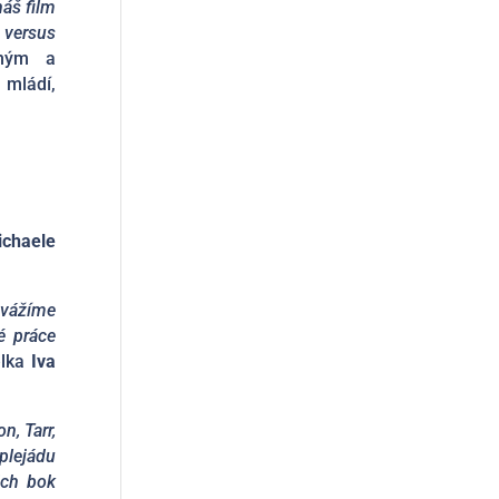
áš film
 versus
zným a
 mládí,
ichaele
 vážíme
é práce
elka
Iva
n, Tarr,
plejádu
ich bok