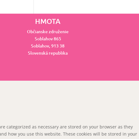
HMOTA
Občianske združenie
Soblahov 865
Soblahov,
913 38
Slovenská republika
 are categorized as necessary are stored on your browser as they
tand how you use this website. These cookies will be stored in your