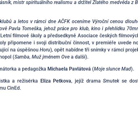
sník, mistr spirituálního realismu a držitel Zlatého medvěda z B
 klubů a letos v rámci dne AČFK oceníme Výroční cenou dlouh
ově Pavla Tomeška, jehož práce pro klub, kino i přehlídku 70m
a Letní filmové školy a předsedkyně Asociace českých filmovýc
koly připomene i svoji distribuční činnost, v premiéře uvede no
ující na úspěšnou
Horu
)
,
opět nabídne tři snímky v rámci proje
nopol (
Samba
,
Muž jménem Ove
a další).
nimátorka a pedagožka
Michaela Pavlátová
(
Moje slunce Mad
).
istka a režisérka
Eliza Petkova
, jejíž drama
Smutek
se dost
amu CinEd.