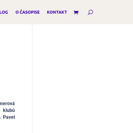
LOG
O ČASOPISE
KONTAKT
merová
h klubů
a Pavel