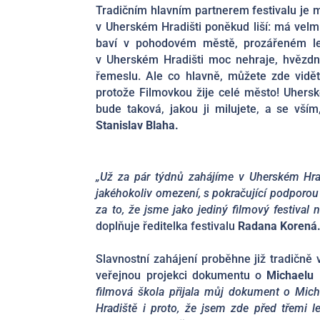
Tradičním hlavním partnerem festivalu je
v Uherském Hradišti poněkud liší: má velmi
baví v pohodovém městě, prozářeném let
v Uherském Hradišti moc nehraje, hvězdní 
řemeslu. Ale co hlavně, můžete zde vidět 
protože Filmovkou žije celé město! Uherské
bude taková, jakou ji milujete, a se vší
Stanislav Blaha.
„Už za pár týdnů zahájíme v Uherském Hra
jakéhokoliv omezení, s pokračující podporou
za to, že jsme jako jediný filmový festival 
doplňuje ředitelka festivalu
Radana Korená
Slavnostní zahájení proběhne již tradičně 
veřejnou projekci dokumentu o
Michaelu 
filmová škola přijala můj dokument o Mich
Hradiště i proto, že jsem zde před třemi l