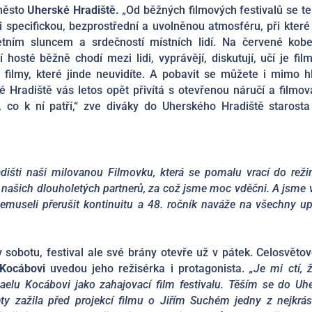
 město
Uherské Hradiště.
„Od běžných filmových festivalů se te
 specifickou, bezprostřední a uvolněnou atmosféru, při které 
ním sluncem a srdečností místních lidí. Na červené kob
hosté běžně chodí mezi lidi, vyprávějí, diskutují, učí je fi
filmy, které jinde neuvidíte. A pobavit se můžete i mimo hl
 Hradiště vás letos opět přivítá s otevřenou náručí a filmov
m, co k ní patří,“ zve diváky do Uherského Hradiště starost
dišti naši milovanou Filmovku, která se pomalu vrací do rež
 našich dlouholetých partnerů, za což jsme moc vděčni. A jsme v
nemuseli přerušit kontinuitu a 48. ročník naváže na všechny up
.
v sobotu, festival ale své brány otevře už v pátek. Celosvětov
Kocábovi
uvedou jeho režisérka i protagonista.
„Je mi ctí, 
aelu Kocábovi jako zahajovací film festivalu. Těším se do Uh
ety zažila před projekcí filmu o Jiřím Suchém jedny z nejkrás