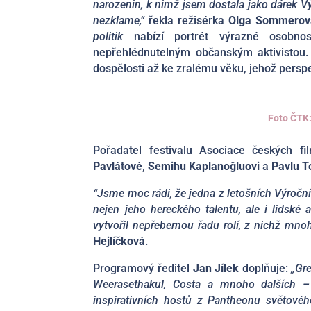
narozenin, k nimž jsem dostala jako dárek V
nezklame,“
řekla režisérka
Olga Sommerov
politik
nabízí portrét výrazné osobnos
nepřehlédnutelným občanským aktivistou. 
dospělosti až ke zralému věku, jehož persp
Foto ČTK:
Pořadatel festivalu Asociace českých f
Pavlátové, Semihu Kaplanoğluovi
a
Pavlu 
“Jsme moc rádi, že jedna z letošních Výroč
nejen jeho hereckého talentu, ale i lidské
vytvořil nepřebernou řadu rolí, z nichž mnoh
Hejlíčková
.
Programový ředitel
Jan Jílek
doplňuje:
„Gre
Weerasethakul, Costa a mnoho dalších – 
inspirativních hostů z Pantheonu světové