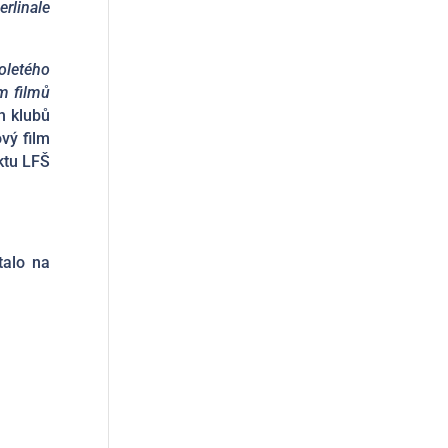
erlinale
oletého
m filmů
h klubů
vý film
ktu LFŠ
alo na