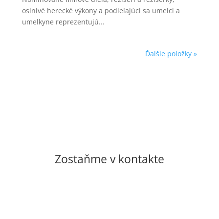
oslnivé herecké výkony a podieľajúci sa umelci a
umelkyne reprezentujú...
Ďalšie položky »
Zostaňme v kontakte
casopishmota@gmail.com
shop@casopishmota.sk