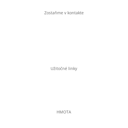
Zostaňme v kontakte
casopishmota@gmail.com
shop@casopishmota.sk
Užitočné linky
Pravidlá GDPR a cookies
Všeobecné obchodné podmienky
E-shop
HMOTA
Občianske združenie