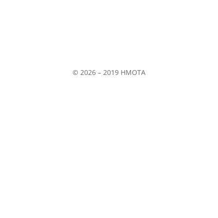
Soblahov 865
Soblahov,
913 38
Slovenská republika
© 2026 – 2019 HMOTA
© 2026 – 2019 HMOTA