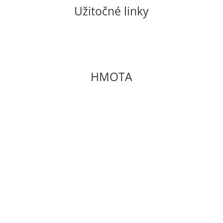
Užitočné linky
Pravidlá GDPR a cookies
Všeobecné obchodné podmienky
E-shop
HMOTA
Občianske združenie
Soblahov 865
Soblahov,
913 38
Slovenská republika