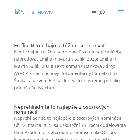
Emília: Neutíchajúca túžba napredovať
Neutíchajúca túžba napredovať Neutíchajúca túžba
napredovať Emília (r. Martin Šulík, 2023) Emília (r.
Martin Šulík, 2023) Text: Romana Danková Zdroj:
ASFK V kinách je nový dokumentárny film Martina
Šulíka s názvom Emília, ktorý slovenskému publiku
prináša úctivý obraz...
Neprehliadnite to najlepšie z oscarových
nominácií
Neprehliadnite to najlepšie z oscarových nominácií
Už 12. marca 2023 sa uskutoční 95. ročník udeľovania
Cien Akadémie, neformálne známych ako Oscary.
Nominované filmové diela, režiséri a režisérky,