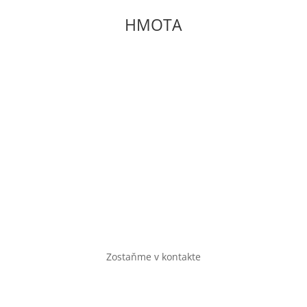
HMOTA
Občianske združenie
Soblahov 865
Soblahov,
913 38
Slovenská republika
Zostaňme v kontakte