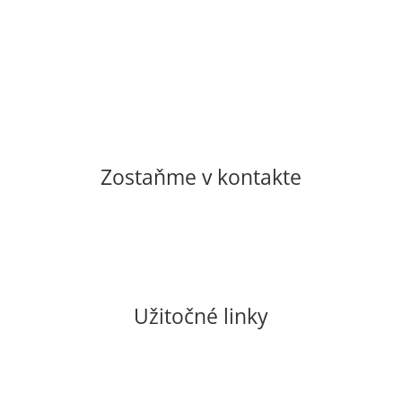
Zostaňme v kontakte
casopishmota@gmail.com
shop@casopishmota.sk
Užitočné linky
Pravidlá GDPR a cookies
Všeobecné obchodné podmienky
E-shop