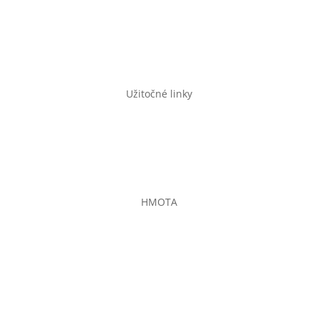
casopishmota@gmail.com
shop@casopishmota.sk
Užitočné linky
Pravidlá GDPR a cookies
Všeobecné obchodné podmienky
E-shop
HMOTA
Občianske združenie
Soblahov 865
Soblahov,
913 38
Slovenská republika