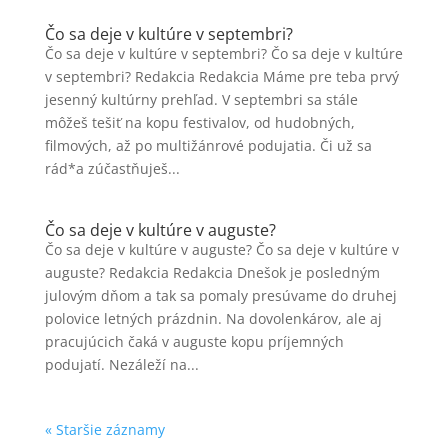
Čo sa deje v kultúre v septembri?
Čo sa deje v kultúre v septembri? Čo sa deje v kultúre
v septembri? Redakcia Redakcia Máme pre teba prvý
jesenný kultúrny prehľad. V septembri sa stále
môžeš tešiť na kopu festivalov, od hudobných,
filmových, až po multižánrové podujatia. Či už sa
rád*a zúčastňuješ...
Čo sa deje v kultúre v auguste?
Čo sa deje v kultúre v auguste? Čo sa deje v kultúre v
auguste? Redakcia Redakcia Dnešok je posledným
julovým dňom a tak sa pomaly presúvame do druhej
polovice letných prázdnin. Na dovolenkárov, ale aj
pracujúcich čaká v auguste kopu príjemných
podujatí. Nezáleží na...
« Staršie záznamy