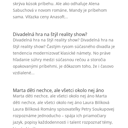
skrýva kúsok príbehu. Ale ako odhaľuje Alena
Sabuchová v novom románe, Mandy je príbehom
sama. Víťazka ceny Anasoft...
Divadelná hra na štýl reality show?
Divadelná hra na štýl reality show? Divadelná hra na
štýl reality show? Častým rysom súčasného divadla je
tendencia modernizovať klasické námety. No práve
hľadanie súhry medzi súčasnou rečou a storočia
opakovanými príbehmi, je dôkazom toho, že i časovo
vzdialené...
Marta děti nechce, ale všetci okolo nej áno
Marta děti nechce, ale všetci okolo nej áno Marta
děti nechce, ale všetci okolo nej áno Laura Bilíková
Laura Bilíková Romány spisovateľky Petry Soukupovej
rozpoznáme jednoducho – spája ich priamočiary
jazyk, popisy každodennosti i talent rozpoznať témy,