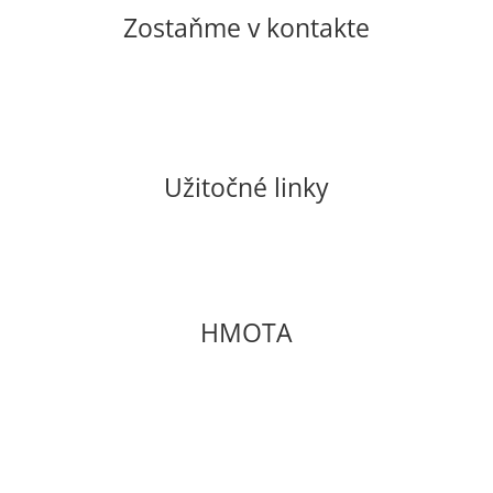
Zostaňme v kontakte
casopishmota@gmail.com
shop@casopishmota.sk
Užitočné linky
Pravidlá GDPR a cookies
Všeobecné obchodné podmienky
E-shop
HMOTA
Občianske združenie
Soblahov 865
Soblahov,
913 38
Slovenská republika