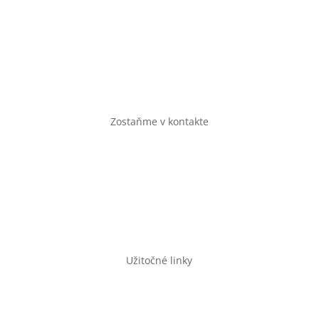
Zostaňme v kontakte
casopishmota@gmail.com
shop@casopishmota.sk
Užitočné linky
Pravidlá GDPR a cookies
Všeobecné obchodné podmienky