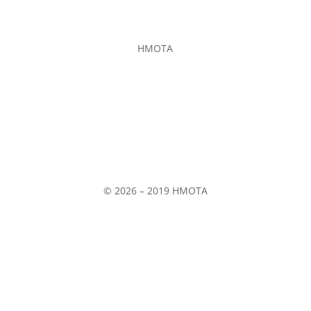
E-shop
HMOTA
Občianske združenie
Soblahov 865
Soblahov,
913 38
Slovenská republika
© 2026 – 2019 HMOTA